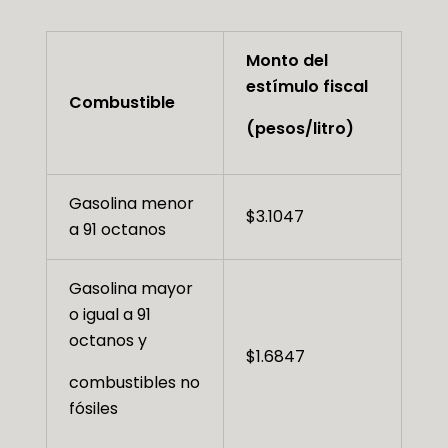
Monto del
estímulo fiscal
Combustible
(pesos/litro)
Gasolina menor
$3.1047
a 91 octanos
Gasolina mayor
o igual a 91
octanos y
$1.6847
combustibles no
fósiles