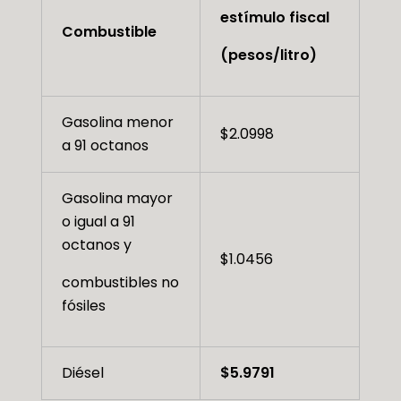
estímulo fiscal
Combustible
(pesos/litro)
Gasolina menor
$2.0998
a 91 octanos
Gasolina mayor
o igual a 91
octanos y
$1.0456
combustibles no
fósiles
Diésel
$5.9791