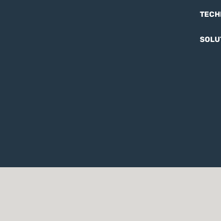
TECH
SOLU
Notice of Privacy
Notice of Privacy for 