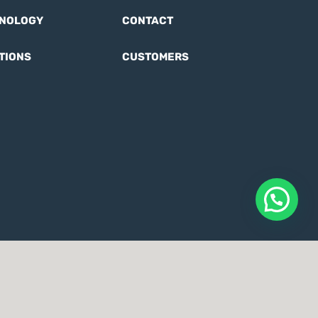
NOLOGY
CONTACT
TIONS
CUSTOMERS
visitors
User Terms
Ethics code
Anti-corruption Policy