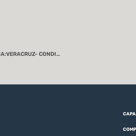
Flash Informativo 29.10.2025 -“OFICINA:VERACRUZ- CONDICIONES CLIMATOLÓGICAS ADVERSAS.”
CAPA
COMP