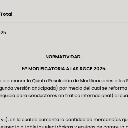
Total
025
NORMATIVIDAD.
5ª MODIFICATORIA A LAS RGCE 2025.
da a conocer la Quinta Resolución de Modificaciones a la
gunda versión anticipada) por medio del cual se reforma la
anquicia para conductores en tráfico internacional) el cua
b) y j), en la cual se aumenta la cantidad de mercancías 
 respecto a
tabletas electrónicas y equipos de computo p