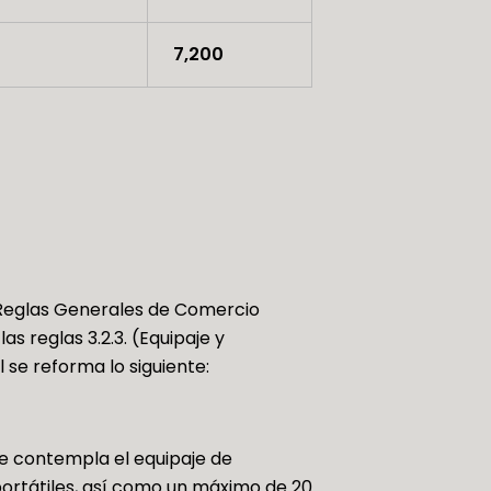
7,200
s Reglas Generales de Comercio
s reglas 3.2.3. (Equipaje y
l se reforma lo siguiente:
que contempla el equipaje de
ortátiles
, así como un máximo de
20