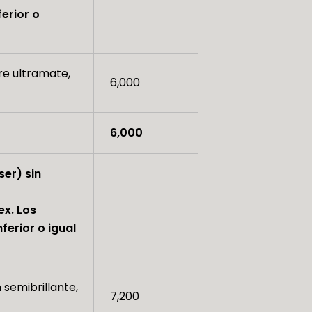
erior o
tre ultramate,
6,000
6,000
ser) sin
ex. Los
ferior o igual
 semibrillante,
7,200