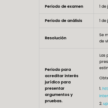
Periodo de examen
1 de 
Periodo de análisis
1 de 
Se m
Resolución
de v
Las 
pres
esti
Periodo para
acreditar interés
Obte
jurídico para
presentar
ht
argumentos y
inte
pruebas.
up