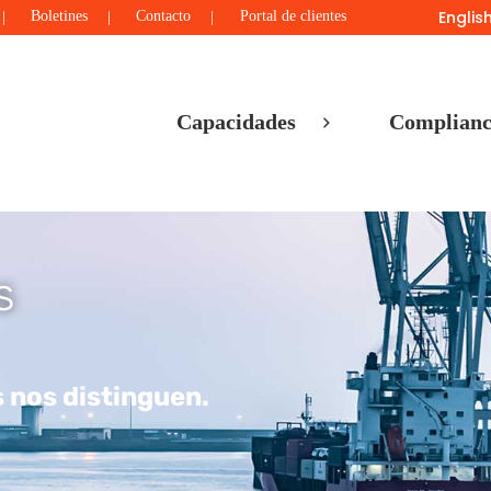
Englis
Boletines
Contacto
Portal de clientes
Capacidades
Complianc
s
 nos distinguen.