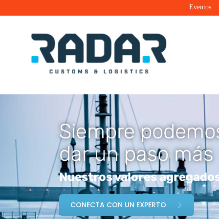
Eventos
Radar Customs & Logistics
Radar | Customs & Logistics
Siempre podemo
dar un paso más
Nuestros valores agregados
CONECTA CON UN EXPERTO