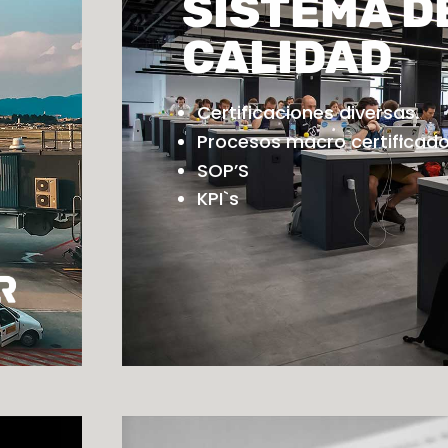
SISTEMA D
CALIDAD
Certificaciones diversas.
Procesos macro certificado
SOP’S
KPI`s