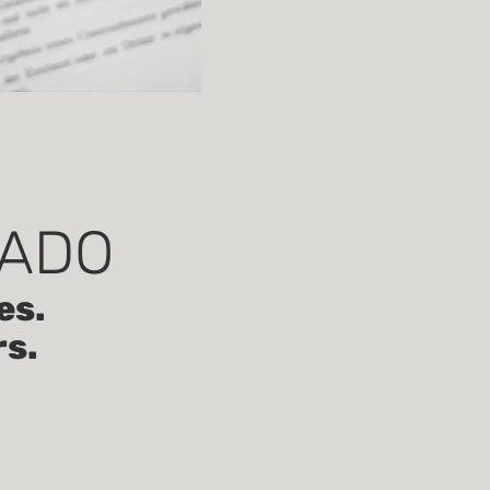
ZADO
es.
rs.