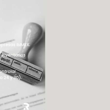
mpresas IMMEX.
 inventarios
ntrolar
 24 y 30).