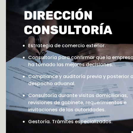
DIRECCIÓN
CONSULTORÍA
Estrategia de comercio exterior.
Consultoría para confirmar que la empres
ha tomado las mejores decisiones.
Compliance y auditoría previa y posterior a
despacho aduanal.
Consultoría durante visitas domiciliarias,
revisiones de gabinete, requerimientos e
invitaciones de las autoridades.
Gestoría. Trámites especializados.