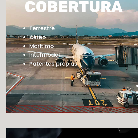
COBERTURA
Terrestre
Aéreo
Maritimo
Intermodal
Patentes propias