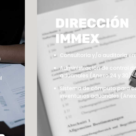
DIRECCIÓN
IMMEX
Consultoría y/o auditoría e
a
Administración de control de
aduanales (Anexo 24 y 30).
l
Sistema de cómputo para co
inventarios aduanales (Anexo