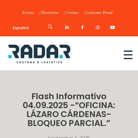
Events
Newsletter
Contact
Customer Portal
Español
Radar Customs & Logistics
Radar | Customs & Logistics
Flash Informativo
04.09.2025 -“OFICINA:
LÁZARO CÁRDENAS-
BLOQUEO PARCIAL.”
September 4, 2025