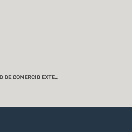
“Flash Informativo PAGO ELECTRÓNICO DE COMERCIO EXTERIOR TODAS LAS ADUANAS 27.11.2024.”]]