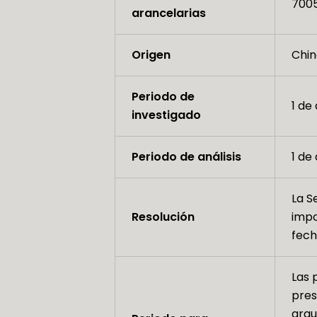
7005
arancelarias
Origen
Chin
Periodo de
1 de
investigado
Periodo de análisis
1 de
La S
Resolución
impo
fech
Las 
pres
argu