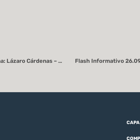
Flash Informativo 26.09.2024 – “Oficina: Lázaro Cárdenas – Huracán John”
CAPA
COMP