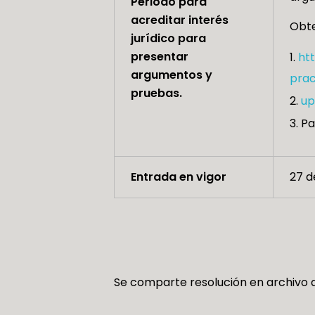
Periodo para
acreditar interés
Obte
jurídico para
presentar
ht
argumentos y
prac
pruebas.
up
Pa
Entrada en vigor
27 d
Se comparte resolución en archivo a