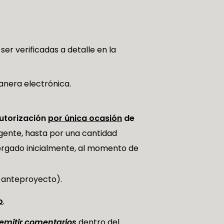
er verificadas a detalle en la
anera electrónica.
utorización
por única ocasión
de
gente, hasta por una cantidad
torgado inicialmente, al momento de
l anteproyecto).
o
.
emitir comentarios
dentro del