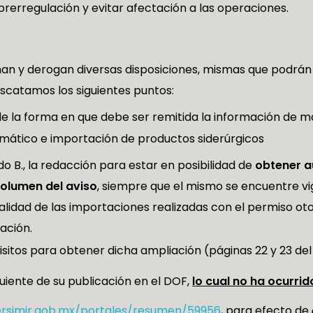
obrerregulación y evitar afectación a las operaciones.
nan y derogan diversas disposiciones, mismas que podrán s
escatamos los siguientes puntos:
e la forma en que debe ser remitida la información de m
mático e importación de productos siderúrgicos
o B., la redacción para estar en posibilidad de
obtener a
volumen del aviso
, siempre que el mismo se encuentre vi
talidad de las importaciones realizadas con el permiso o
iación.
uisitos para obtener dicha ampliación (páginas 22 y 23 de
iguiente de su publicación en el DOF,
lo cual no ha ocurrid
rsimir.gob.mx/portales/resumen/59956
, para efecto de