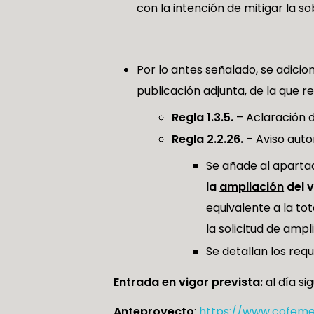
con la intención de mitigar la s
Por lo antes señalado, se adicio
publicación adjunta, de la que r
Regla 1.3.5.
– Aclaración d
Regla 2.2.26.
– Aviso auto
Se añade al apartad
la
ampliación
del 
equivalente a la to
la solicitud de ampl
Se detallan los req
Entrada en vigor prevista:
al día s
Anteproyecto
:
https://www.cofeme