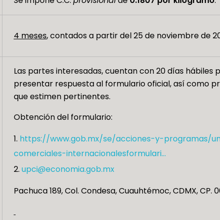
Se impone C.C.
provisional
de
0.1807 por kilogramo
.
4 meses
, contados a partir del 25 de noviembre de 2
Las partes interesadas, cuentan con 20 días hábiles pa
presentar respuesta al formulario oficial, así como
que estimen pertinentes.
Obtención del formulario:
https://www.gob.mx/se/acciones-y-programas/un
comerciales-internacionalesformulari…
upci@economia.gob.mx
Pachuca 189, Col. Condesa, Cuauhtémoc, CDMX, CP. 0