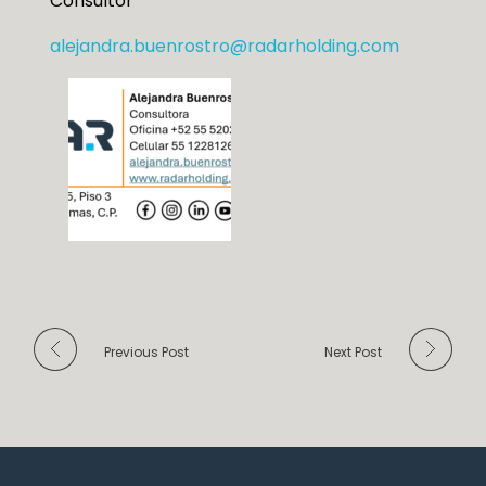
Consultor
alejandra.buenrostro@radarholding.com
Previous Post
Next Post