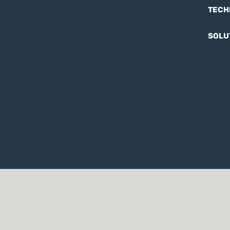
TECH
SOLU
Notice of Privacy
Notice of Privacy for 