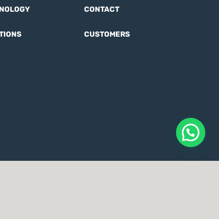
NOLOGY
CONTACT
TIONS
CUSTOMERS
visitors
User Terms
Ethics code
Anti-corruption Policy