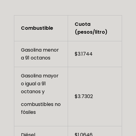
Cuota
Combustible
(pesos/litro)
Gasolina menor
$3.1744
a 91 octanos
Gasolina mayor
o igual a 91
octanos y
$3.7302
combustibles no
fósiles
Diésel
$1.0646