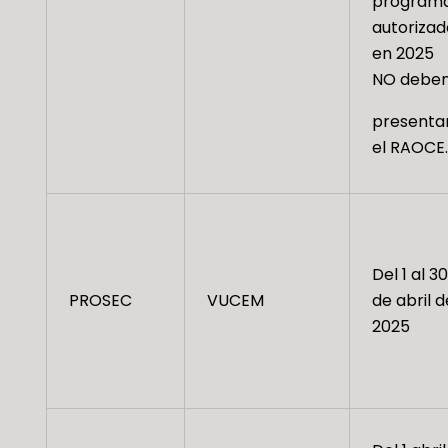
program
autorizad
en 2025
NO debe
presenta
el RAOCE.
Del 1 al 30
PROSEC
VUCEM
de abril d
2025