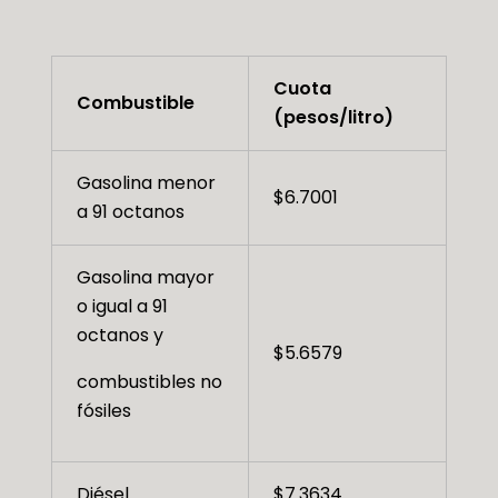
Cuota
Combustible
(pesos/litro)
Gasolina menor
$6.7001
a 91 octanos
Gasolina mayor
o igual a 91
octanos y
$5.6579
combustibles no
fósiles
Diésel
$7.3634