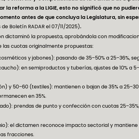
 la reforma a la LIGIE, esto no significó que no pudie
mento antes de que concluya la Legislatura, sin esper
s de Boletín RADAR el 07/11/2025)
.
ión dictaminó la propuesta, aprobándola con modificacion
e las cuotas originalmente propuestas:
cosméticos y jabones): pasando de 35–50% a 25–36%, seg
(caucho): en semiproductos y tuberías, ajustes de 10% a 5
n) y 50–60 (textiles): mantienen o bajan de 35% a 25–30% 
permanecen en 35%.
zado): prendas de punto y confección con cuotas 25–35%; 
io): el dictamen reconoce impacto sectorial y mantiene 
as fracciones.