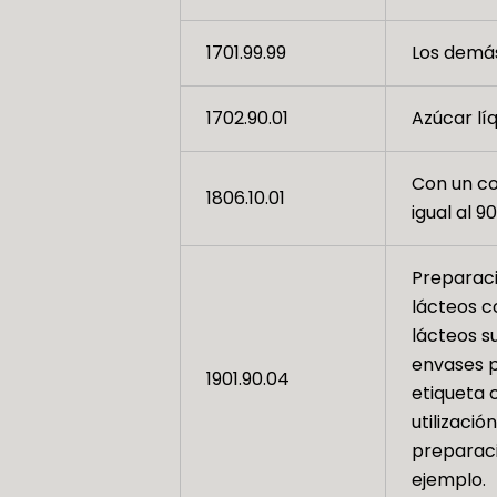
1701.99.99
Los demá
1702.90.01
Azúcar líq
Con un co
1806.10.01
igual al 9
Preparaci
lácteos c
lácteos s
envases p
1901.90.04
etiqueta 
utilizació
preparaci
ejemplo.