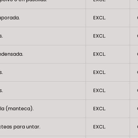
aporada.
EXCL.
s.
EXCL.
ndensada.
EXCL.
s.
EXCL.
s.
EXCL.
la (manteca).
EXCL.
cteas para untar.
EXCL.