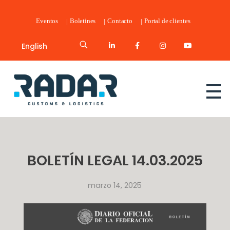
Eventos
Boletines
Contacto
Portal de clientes
English
Radar Customs & Logistics
Radar | Customs & Logistics
BOLETÍN LEGAL 14.03.2025
marzo 14, 2025