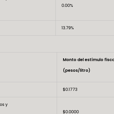
0.00%
13.79%
Monto del estímulo fisca
(pesos/litro)
$0.1773
os y
$0.0000